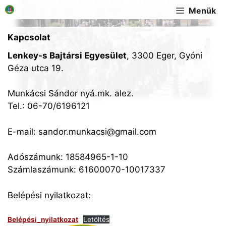
Kilépés
Menük
a
tartalomba
Kapcsolat
Lenkey-s Bajtársi Egyesület
, 3300 Eger, Gyóni
Géza utca 19.
Munkácsi Sándor nyá.mk. alez.
Tel.: 06-70/6196121
E-mail: sandor.munkacsi@gmail.com
Adószámunk: 18584965-1-10
Számlaszámunk: 61600070-10017337
Belépési nyilatkozat:
Belépési_nyilatkozat
Letöltés