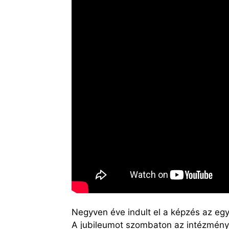
Negyven éve indult el a képzés az egy
A jubileumot szombaton az intézmény