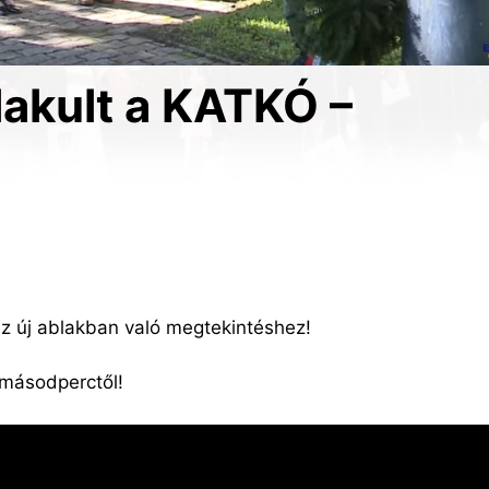
akult a KATKÓ –
az új ablakban való megtekintéshez!
 másodperctől!