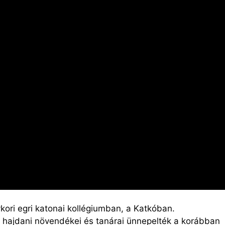
kori egri katonai kollégiumban, a Katkóban.
 hajdani növendékei és tanárai ünnepelték a korábban