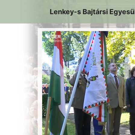
Kilépés
Lenkey-s Bajtársi Egyesü
a
tartalomba