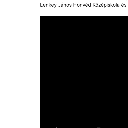
Lenkey János Honvéd Középiskola és